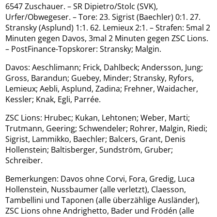
6547 Zuschauer. – SR Dipietro/Stolc (SVK),
Urfer/Obwegeser. – Tore: 23. Sigrist (Baechler) 0:1. 27.
Stransky (Asplund) 1:1. 62. Lemieux 2:1. – Strafen: 5mal 2
Minuten gegen Davos, 3mal 2 Minuten gegen ZSC Lions.
– PostFinance-Topskorer: Stransky; Malgin.
Davos: Aeschlimann; Frick, Dahlbeck; Andersson, Jung;
Gross, Barandun; Guebey, Minder; Stransky, Ryfors,
Lemieux; Aebli, Asplund, Zadina; Frehner, Waidacher,
Kessler; Knak, Egli, Parrée.
ZSC Lions: Hrubec; Kukan, Lehtonen; Weber, Marti;
Trutmann, Geering; Schwendeler; Rohrer, Malgin, Riedi;
Sigrist, Lammikko, Baechler; Balcers, Grant, Denis
Hollenstein; Baltisberger, Sundström, Gruber;
Schreiber.
Bemerkungen: Davos ohne Corvi, Fora, Gredig, Luca
Hollenstein, Nussbaumer (alle verletzt), Claesson,
Tambellini und Taponen (alle überzählige Ausländer),
ZSC Lions ohne Andrighetto, Bader und Frödén (alle