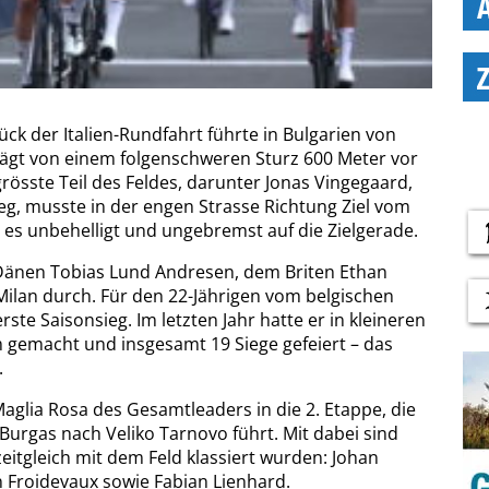
ück der Italien-Rundfahrt führte in Bulgarien von
ägt von einem folgenschweren Sturz 600 Meter vor
össte Teil des Feldes, darunter Jonas Vingegaard,
eg, musste in der engen Strasse Richtung Ziel vom
n es unbehelligt und ungebremst auf die Zielgerade.
Dänen Tobias Lund Andresen, dem Briten Ethan
ilan durch. Für den 22-Jährigen vom belgischen
ste Saisonsieg. Im letzten Jahr hatte er in kleineren
gemacht und insgesamt 19 Siege gefeiert – das
.
aglia Rosa des Gesamtleaders in die 2. Etappe, die
Burgas nach Veliko Tarnovo führt. Mit dabei sind
zeitgleich mit dem Feld klassiert wurden: Johan
n Froidevaux sowie Fabian Lienhard.