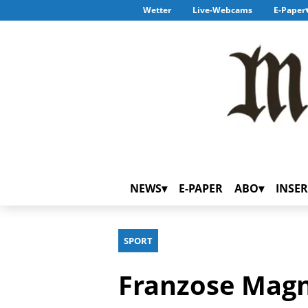
Wetter
Live-Webcams
E-Paper
NEWS
E-PAPER
ABO
INSER
SPORT
Franzose Magn