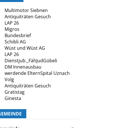
Multimotor Siebnen
Antiquiträten Gesuch
LAP 26
Migros
Bundesbrief
Schibli AG
Wüst und Wüst AG
LAP 26
Dienstjub._FähJudGübeli
DM Innenausbau
werdende ElternSpital Uznach
Volg
Antiquiträten Gesuch
Gratistag
Ginesta
GEMEINDE