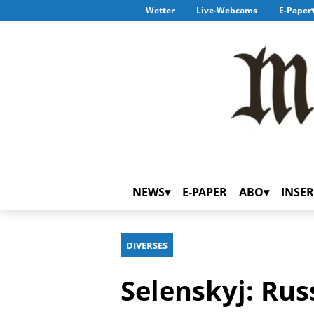
Wetter
Live-Webcams
E-Paper
NEWS
E-PAPER
ABO
INSER
DIVERSES
Selenskyj: Ru