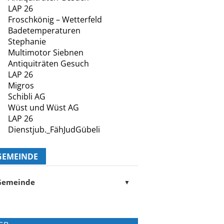
LAP 26
Froschkönig – Wetterfeld
Badetemperaturen
Stephanie
Multimotor Siebnen
Antiquiträten Gesuch
LAP 26
Migros
Schibli AG
Wüst und Wüst AG
LAP 26
Dienstjub._FähJudGübeli
GEMEINDE
Gemeinde
▼