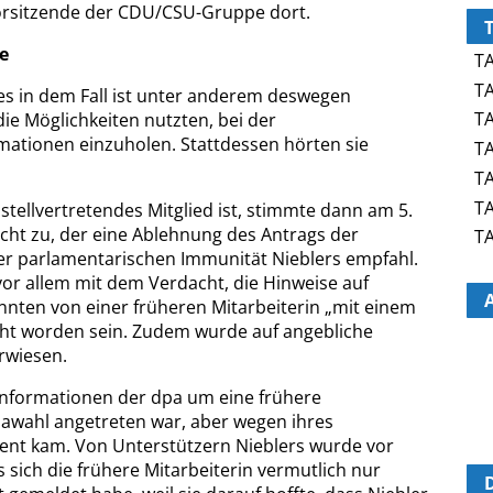
rsitzende der CDU/CSU-Gruppe dort.
e
TA
TA
s in dem Fall ist unter anderem deswegen
TA
 die Möglichkeiten nutzten, bei der
rmationen einzuholen. Stattdessen hörten sie
TA
TA
TA
tellvertretendes Mitglied ist, stimmte dann am 5.
cht zu, der eine Ablehnung des Antrags der
TA
er parlamentarischen Immunität Nieblers empfahl.
or allem mit dem Verdacht, die Hinweise auf
nnten von einer früheren Mitarbeiterin „mit einem
icht worden sein. Zudem wurde auf angebliche
rwiesen.
 Informationen der dpa um eine frühere
opawahl angetreten war, aber wegen ihres
ment kam. Von Unterstützern Nieblers wurde vor
 sich die frühere Mitarbeiterin vermutlich nur