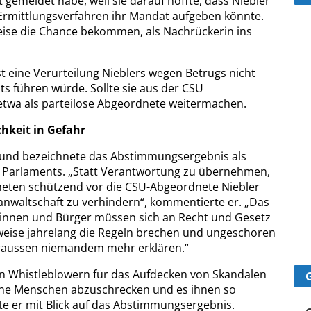
gemeldet habe, weil sie darauf hoffte, dass Niebler
 Ermittlungsverfahren ihr Mandat aufgeben könnte.
weise die Chance bekommen, als Nachrückerin ins
lbst eine Verurteilung Nieblers wegen Betrugs nicht
s führen würde. Sollte sie aus der CSU
etwa als parteilose Abgeordnete weitermachen.
chkeit in Gefahr
und bezeichnete das Abstimmungsergebnis als
es Parlaments. „Statt Verantwortung zu übernehmen,
neten schützend vor die CSU-Abgeordnete Niebler
sanwaltschaft zu verhindern“, kommentierte er. „Das
gerinnen und Bürger müssen sich an Recht und Gesetz
rweise jahrelang die Regeln brechen und ungeschoren
aussen niemandem mehr erklären.“
n Whistleblowern für das Aufdecken von Skandalen
solche Menschen abzuschrecken und es ihnen so
e er mit Blick auf das Abstimmungsergebnis.