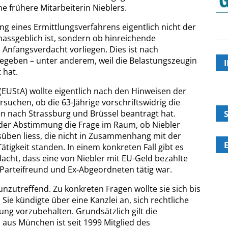
ne frühere Mitarbeiterin Nieblers.
itung eines Ermittlungsverfahrens eigentlich nicht der
ssgeblich ist, sondern ob hinreichende
 Anfangsverdacht vorliegen. Dies ist nach
gegeben – unter anderem, weil die Belastungszeugin
 hat.
(EUStA) wollte eigentlich nach den Hinweisen der
rsuchen, ob die 63-Jährige vorschriftswidrig die
en nach Strassburg und Brüssel beantragt hat.
der Abstimmung die Frage im Raum, ob Niebler
usüben liess, die nicht in Zusammenhang mit der
tigkeit standen. In einem konkreten Fall gibt es
ht, dass eine von Niebler mit EU-Geld bezahlte
n Parteifreund und Ex-Abgeordneten tätig war.
unzutreffend. Zu konkreten Fragen wollte sie sich bis
. Sie kündigte über eine Kanzlei an, sich rechtliche
ung vorzubehalten. Grundsätzlich gilt die
 aus München ist seit 1999 Mitglied des