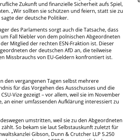
ufliche Zukunft und finanzielle Sicherheit aufs Spiel,
en. „Wir sollten sie schützen und feiern, statt sie zu
 sagte der deutsche Politiker.
Lager des Parlaments sorgt auch die Tatsache, dass
zum Fall Niebler von dem polnischen Abgeordneten
der Mitglied der rechten ESN-Fraktion ist. Dieser
geordneten der deutschen AfD an, die teilweise
n Missbrauchs von EU-Geldern konfrontiert ist.
in den vergangenen Tagen selbst mehrere
ändnis für das Vorgehen des Ausschusses und die
 CSU-Vize gezeigt – vor allem, weil sie im November
e, an einer umfassenden Aufklärung interessiert zu
h deswegen umstritten, weil sie zu den Abgeordneten
ählt. So bekam sie laut Selbstauskunft zuletzt für
e Anwaltskanzlei Gibson, Dunn & Crutcher LLP 5.250