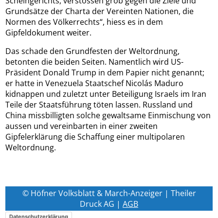
Scheingerichts, verstossen grob gegen die Ziele und
Grundsätze der Charta der Vereinten Nationen, die
Normen des Völkerrechts“, hiess es in dem
Gipfeldokument weiter.
Das schade den Grundfesten der Weltordnung,
betonten die beiden Seiten. Namentlich wird US-
Präsident Donald Trump in dem Papier nicht genannt;
er hatte in Venezuela Staatschef Nicolás Maduro
kidnappen und zuletzt unter Beteiligung Israels im Iran
Teile der Staatsführung töten lassen. Russland und
China missbilligten solche gewaltsame Einmischung von
aussen und vereinbarten in einer zweiten
Gipfelerklärung die Schaffung einer multipolaren
Weltordnung.
© Höfner Volksblatt & March-Anzeiger | Theiler
Druck AG |
AGB
Datenschutzerklärung