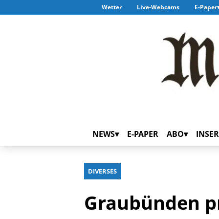
Wetter
Live-Webcams
E-Paper
NEWS
E-PAPER
ABO
INSER
DIVERSES
Graubünden p