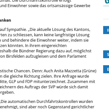
fhält. Die Durchfahrtskontrolle erfolgt
 und Einwohner sowie das ortsansässige Gewerbe
danken
 auf Sympathie. „Die aktuelle Lösung des Kantons,
rten zu schliessen, kann keine langfristige Lösung
ich und behindere die Einwohner weiter, indem sie
tzen könnten. In ihrem eingereichten
 deshalb die Bündner Regierung dazu auf, möglichst
 von Birsfelden aufzugleisen und dem Parlament
istische Chancen. Denn: Auch Anita Mazzetta (Grüne)
in die gleiche Richtung zielen. Ihre Anfrage wurde
 Mitte, GLP und FDP mitunterzeichnet. Zusammen mit
ichnern des Auftrags der SVP würde sich damit
ergeben.
t: „Die automatischen Durchfahrtskontrollen wurden
enehmigt, sind aber noch Gegenstand gerichtlicher