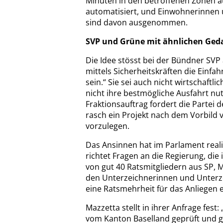
Minuten in den betroffenen Zonen au
automatisiert, und Einwohnerinnen
sind davon ausgenommen.
SVP und Grüne mit ähnlichen Ge
Die Idee stösst bei der Bündner SVP
mittels Sicherheitskräften die Einfah
sein.“ Sie sei auch nicht wirtschaftl
nicht ihre bestmögliche Ausfahrt nu
Fraktionsauftrag fordert die Partei
rasch ein Projekt nach dem Vorbild
vorzulegen.
Das Ansinnen hat im Parlament real
richtet Fragen an die Regierung, die 
von gut 40 Ratsmitgliedern aus SP,
den Unterzeichnerinnen und Unterze
eine Ratsmehrheit für das Anliegen 
Mazzetta stellt in ihrer Anfrage fes
vom Kanton Baselland geprüft und g