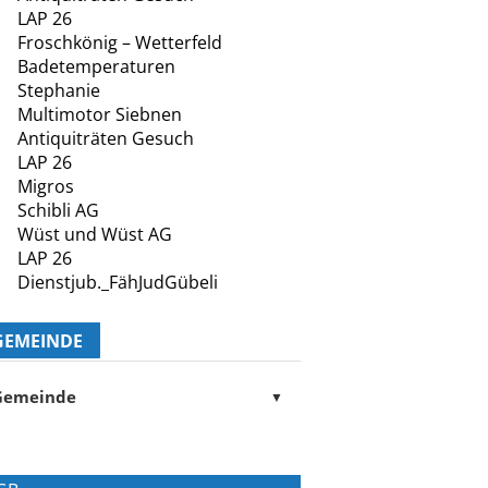
LAP 26
Froschkönig – Wetterfeld
Badetemperaturen
Stephanie
Multimotor Siebnen
Antiquiträten Gesuch
LAP 26
Migros
Schibli AG
Wüst und Wüst AG
LAP 26
Dienstjub._FähJudGübeli
GEMEINDE
Gemeinde
▼