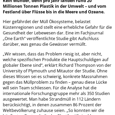
Kein Wunder, denn pro Jahr landen rund 20
Millionen Tonnen Plastik in der Umwelt – und vom
Festland über Flüsse bis in die Meere und Ozeane.
Hier gefährdet der Müll Ökosysteme, belastet
Küstenregionen und stellt eine erhebliche Gefahr für die
Gesundheit der Lebewesen dar. Eine im Fachjournal
„One Earth“ veröffentlichte Studie gibt Aufschluss
darüber, was genau die Gewässer vermüllt.
„Wir wissen, dass das Problem riesig ist, aber nicht,
welche spezifischen Produkte die Hauptschuldigen auf
globaler Ebene sind“, erklärt Richard Thompson von der
University of Plymouth und Mitautor der Studie. Ohne
dieses Wissen sei es schwierig, konkrete Massnahmen
gegen das Müllproblem zu finden – genau diese Lücke
will sein Team schliessen. Für die Analyse hat die
internationale Forschungsgruppe mehr als 350 Studien
ausgewertet. Man habe Strandmüll in 112 Ländern
berücksichtigt, in denen zusammen 86 Prozent der
Weltbevölkerung zuhause seien. „So konnten wir die