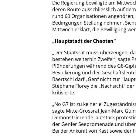
Die Regierung bewilligte am Mittwoc
deren Route ausschliesslich auf dem
rund 60 Organisationen angehören, 
Bedingungen Stellung nehmen. Siche
Mittwoch erklärt, die Bewilligung we
„Hauptstadt der Chaoten“
„Der Staatsrat muss überzeugen, das
bestehen weiterhin Zweifel“, sagte P
Plünderungen während des G8-Gipfels
Bevölkerung und der Geschäftsleute
Baertschi darf „Genf nicht zur Hau
Stéphane Florey die „Nachsicht“ der
kritisierte.
„No G7 ist zu keinerlei Zugeständni
sagte Mitte-Grossrat Jean-Marc Gu
Demonstrierende lautstark protesti
der Genfer Seepromenade und über 
Bei der Ankunft von Kast sowie der F