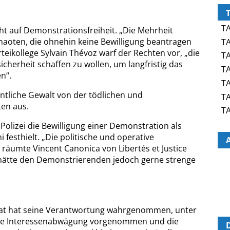
TA
ht auf Demonstrationsfreiheit. „Die Mehrheit
aoten, die ohnehin keine Bewilligung beantragen
TA
rteikollege Sylvain Thévoz warf der Rechten vor, „die
TA
herheit schaffen zu wollen, um langfristig das
TA
n“.
TA
entliche Gewalt von der tödlichen und
TA
ten aus.
TA
Polizei die Bewilligung einer Demonstration als
 festhielt. „Die politische und operative
 räumte Vincent Canonica von Libertés et Justice
g hätte den Demonstrierenden jedoch gerne strenge
srat hat seine Verantwortung wahrgenommen, unter
ne Interessenabwägung vorgenommen und die