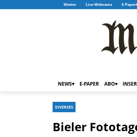
Wetter
Live-Webcams
E-Paper
NEWS
E-PAPER
ABO
INSER
DIVERSES
Bieler Fototag