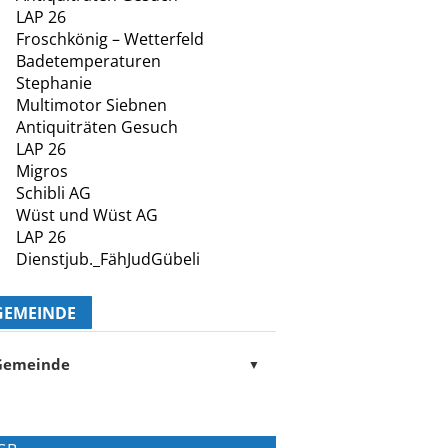
LAP 26
Froschkönig – Wetterfeld
Badetemperaturen
Stephanie
Multimotor Siebnen
Antiquiträten Gesuch
LAP 26
Migros
Schibli AG
Wüst und Wüst AG
LAP 26
Dienstjub._FähJudGübeli
GEMEINDE
Gemeinde
▼