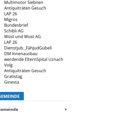
Multimotor Siebnen
Antiquiträten Gesuch
LAP 26
Migros
Bundesbrief
Schibli AG
Wüst und Wüst AG
LAP 26
Dienstjub._FähJudGübeli
DM Innenausbau
werdende ElternSpital Uznach
Volg
Antiquiträten Gesuch
Gratistag
Ginesta
GEMEINDE
Gemeinde
▼