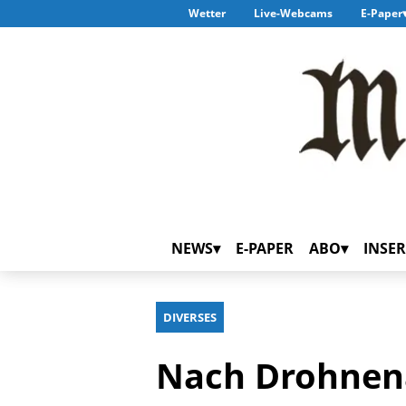
Wetter
Live-Webcams
E-Paper
NEWS
E-PAPER
ABO
INSER
DIVERSES
Nach Drohnena