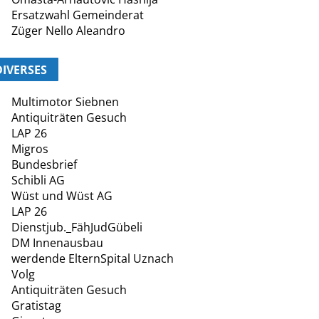
Ersatzwahl Gemeinderat
Züger Nello Aleandro
DIVERSES
Multimotor Siebnen
Antiquiträten Gesuch
LAP 26
Migros
Bundesbrief
Schibli AG
Wüst und Wüst AG
LAP 26
Dienstjub._FähJudGübeli
DM Innenausbau
werdende ElternSpital Uznach
Volg
Antiquiträten Gesuch
Gratistag