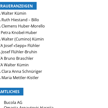
TRAUERANZEIGEN
 Walter Kümin
 Ruth Hiestand – Billo
 Clemens Huber-Morello
 Petra Knobel-Huber
 Walter (Cumino) Kümin
A Josef «Sepp» Flühler
 Josef Flühler-Bruhin
A Bruno Braschler
A Walter Kümin
 Clara Anna Schnüriger
 Maria Mettler-Kistler
AMTLICHES
Bucola AG
Omasta-Arnautovic Hasnija