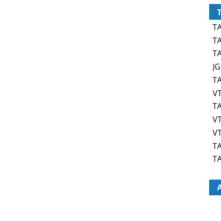
TA
TA
TA
JG
TA
VT
TA
VT
VT
TA
TA