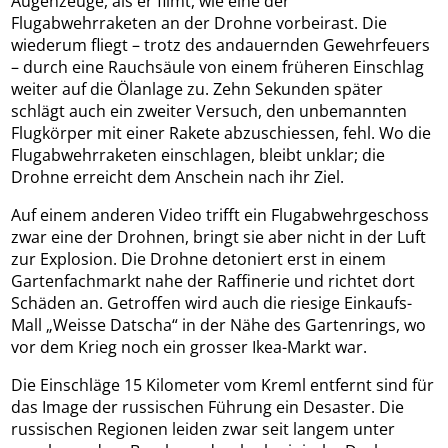
Augenzeuge, als er filmt, wie eine der
Flugabwehrraketen an der Drohne vorbeirast. Die
wiederum fliegt – trotz des andauernden Gewehrfeuers
– durch eine Rauchsäule von einem früheren Einschlag
weiter auf die Ölanlage zu. Zehn Sekunden später
schlägt auch ein zweiter Versuch, den unbemannten
Flugkörper mit einer Rakete abzuschiessen, fehl. Wo die
Flugabwehrraketen einschlagen, bleibt unklar; die
Drohne erreicht dem Anschein nach ihr Ziel.
Auf einem anderen Video trifft ein Flugabwehrgeschoss
zwar eine der Drohnen, bringt sie aber nicht in der Luft
zur Explosion. Die Drohne detoniert erst in einem
Gartenfachmarkt nahe der Raffinerie und richtet dort
Schäden an. Getroffen wird auch die riesige Einkaufs-
Mall „Weisse Datscha“ in der Nähe des Gartenrings, wo
vor dem Krieg noch ein grosser Ikea-Markt war.
Die Einschläge 15 Kilometer vom Kreml entfernt sind für
das Image der russischen Führung ein Desaster. Die
russischen Regionen leiden zwar seit langem unter