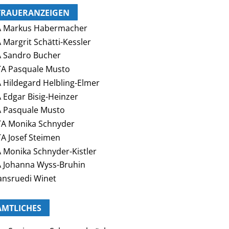
TRAUERANZEIGEN
A Markus Habermacher
 Margrit Schätti-Kessler
 Sandro Bucher
A Pasquale Musto
 Hildegard Helbling-Elmer
 Edgar Bisig-Heinzer
 Pasquale Musto
A Monika Schnyder
A Josef Steimen
 Monika Schnyder-Kistler
 Johanna Wyss-Bruhin
nsruedi Winet
AMTLICHES