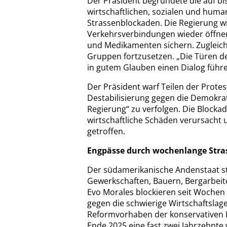
Der Präsident begründete die auf b
wirtschaftlichen, sozialen und hum
Strassenblockaden. Die Regierung will
Verkehrsverbindungen wieder öffnen
und Medikamenten sichern. Zugleich
Gruppen fortzusetzen. „Die Türen de
in gutem Glauben einen Dialog führen
Der Präsident warf Teilen der Protes
Destabilisierung gegen die Demokra
Regierung“ zu verfolgen. Die Bloc
wirtschaftliche Schäden verursacht 
getroffen.
Engpässe durch wochenlange Str
Der südamerikanische Andenstaat ste
Gewerkschaften, Bauern, Bergarbeit
Evo Morales blockieren seit Wochen 
gegen die schwierige Wirtschaftsla
Reformvorhaben der konservativen R
Ende 2025 eine fast zwei Jahrzehnt