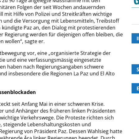
is zu 90 Tage angelegte Massnahme mit den
anitären Folgen der seit Wochen andauernden
 mit Hilfe von Polizei und Streitkräften wichtige
 und die Versorgung mit Lebensmitteln, Treibstoff
 kündigte Paz an, den Dialog mit protestierenden
r Regierung werden für diejenigen offen bleiben, die
 wollen“, sagte er.
tbewegung vor, eine „organisierte Strategie der
tie und eine verfassungsmässig eingesetzte
kaden haben nach Regierungsangaben schwere
und insbesondere die Regionen La Paz und El Alto
assenblockaden
ckt seit Anfang Mai in einer schweren Krise.
er und Anhänger des früheren linken Präsidenten
wichtige Verkehrswege. Die Proteste richten sich
ge, steigende Lebenshaltungskosten und
egierung von Präsident Paz. Dessen Wahlsieg hatte
e währende Ära linker Regierungen beendet. Durch