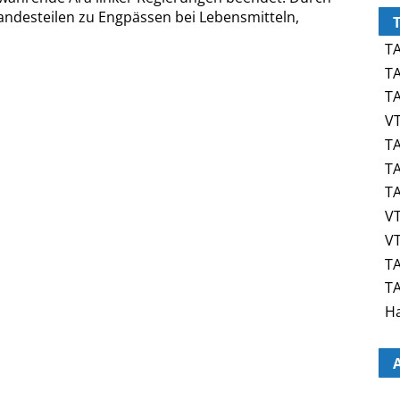
andesteilen zu Engpässen bei Lebensmitteln,
T
TA
TA
VT
TA
TA
TA
VT
VT
TA
TA
Ha