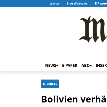
Wetter
Live-Webcams
E-Paper
NEWS
E-PAPER
ABO
INSER
DIVERSES
Bolivien verh