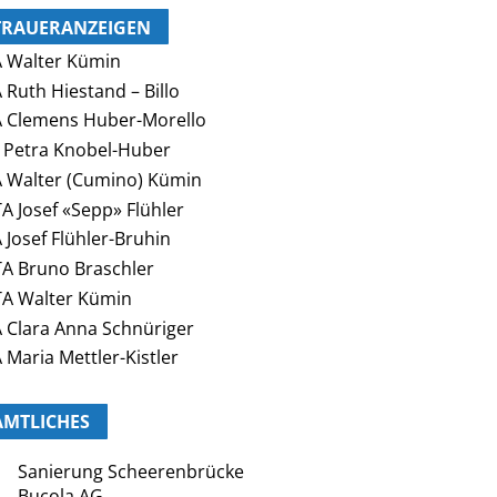
TRAUERANZEIGEN
 Walter Kümin
 Ruth Hiestand – Billo
 Clemens Huber-Morello
 Petra Knobel-Huber
 Walter (Cumino) Kümin
A Josef «Sepp» Flühler
 Josef Flühler-Bruhin
A Bruno Braschler
A Walter Kümin
 Clara Anna Schnüriger
 Maria Mettler-Kistler
AMTLICHES
Sanierung Scheerenbrücke
Bucola AG