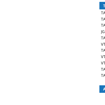
TA
TA
TA
JG
TA
VT
TA
VT
VT
TA
TA