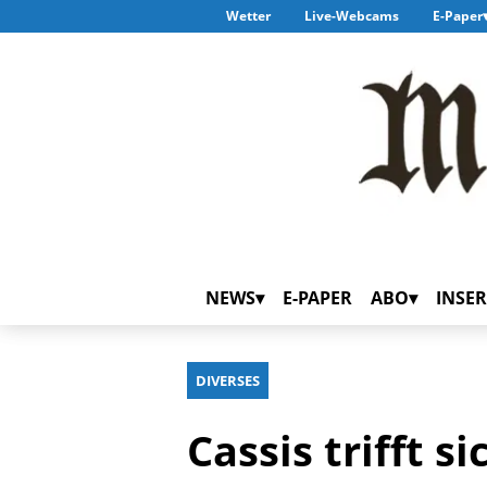
Wetter
Live-Webcams
E-Paper
NEWS
E-PAPER
ABO
INSER
DIVERSES
Cassis trifft s