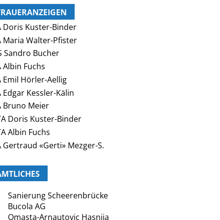
TRAUERANZEIGEN
 Doris Kuster-Binder
 Maria Walter-Pfister
 Sandro Bucher
 Albin Fuchs
 Emil Hörler-Aellig
 Edgar Kessler-Kälin
 Bruno Meier
A Doris Kuster-Binder
A Albin Fuchs
 Gertraud «Gerti» Mezger-S.
AMTLICHES
Sanierung Scheerenbrücke
Bucola AG
Omasta-Arnautovic Hasnija