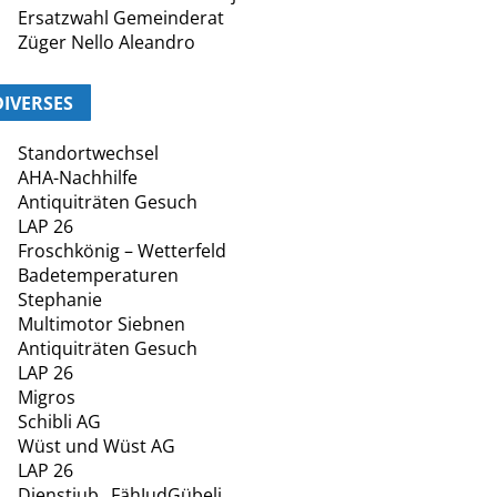
Ersatzwahl Gemeinderat
Züger Nello Aleandro
DIVERSES
Standortwechsel
AHA-Nachhilfe
Antiquiträten Gesuch
LAP 26
Froschkönig – Wetterfeld
Badetemperaturen
Stephanie
Multimotor Siebnen
Antiquiträten Gesuch
LAP 26
Migros
Schibli AG
Wüst und Wüst AG
LAP 26
Dienstjub._FähJudGübeli