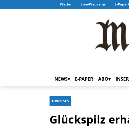
Wetter
Live-Webcams
E-Paper
NEWS
E-PAPER
ABO
INSER
DIVERSES
Glückspilz er