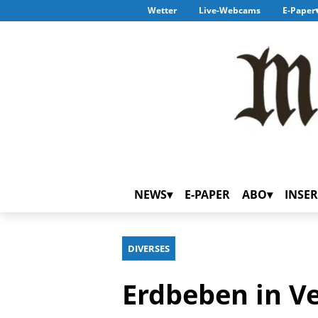
Wetter
Live-Webcams
E-Paper
NEWS
E-PAPER
ABO
INSER
DIVERSES
Erdbeben in V