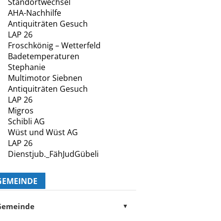
Standortwechsel
AHA-Nachhilfe
Antiquiträten Gesuch
LAP 26
Froschkönig – Wetterfeld
Badetemperaturen
Stephanie
Multimotor Siebnen
Antiquiträten Gesuch
LAP 26
Migros
Schibli AG
Wüst und Wüst AG
LAP 26
Dienstjub._FähJudGübeli
GEMEINDE
Gemeinde
▼