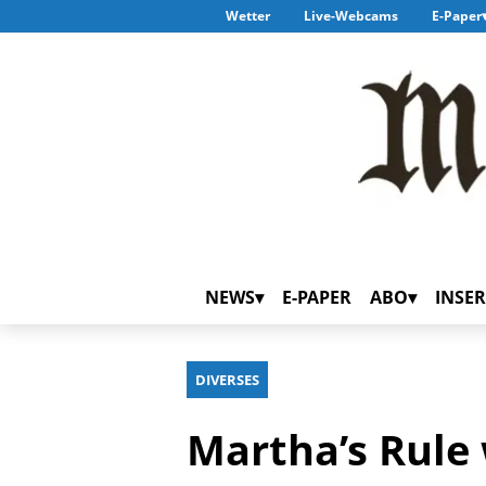
Wetter
Live-Webcams
E-Paper
NEWS
E-PAPER
ABO
INSER
DIVERSES
Martha’s Rule