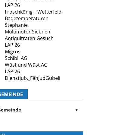
LAP 26
Froschkönig – Wetterfeld
Badetemperaturen
Stephanie
Multimotor Siebnen
Antiquiträten Gesuch
LAP 26
Migros
Schibli AG
Wüst und Wüst AG
LAP 26
Dienstjub._FähJudGübeli
GEMEINDE
Gemeinde
▼