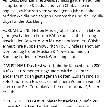
AM SAMSTAG: Zum Festivalabschluss gastieren auf der
Hauptbühne Lo & Leduc und Nina Chuba, die ihr
abgesagtes Konzert vom vergangenen Jahr nachholt.
Auf der Waldbühne sorgen Phenomden und die Tequila
Boys für den Ausklang.
FORUM-BÜHNE: Neben Musik gibt es auf der im letzten
Jahr geschaffenen Forum-Bühne auch Unterhaltung
abseits der Konzerte. Am Mittwoch präsentiert Gülsha
erneut ihre Kuppelshow „Pitch Your Single Friend“, am
Donnerstag treten Müslüm & Nowka auf und am
Samstag findet ein Twerk-Workshop statt.
DAS IST NEU: Das Festival erhöht die Kapazität um 2000
auf 27’000 Personen. Begründet wird dies unter
anderem mit den gestiegenen Kosten. Zudem sind ab
sofort nur noch Rucksäcke mit einem Volumen von 20
Litern und Pet-Getränkeflaschen mit maximal 0,5 Liter
erlaubt.
INKLUSION: Das Festival bietet kostenlose „Sunflower
Lanyards“ an. Der Bändel zeigt „auf einfache und