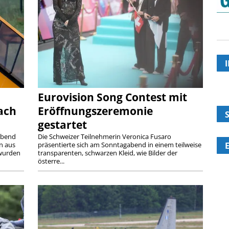
Eurovision Song Contest mit
3
ach
Eröffnungszeremonie
W
gestartet
Abend
Die Schweizer Teilnehmerin Veronica Fusaro
n aus
präsentierte sich am Sonntagabend in einem teilweise
 wurden
transparenten, schwarzen Kleid, wie Bilder der
österre...
R
T
N