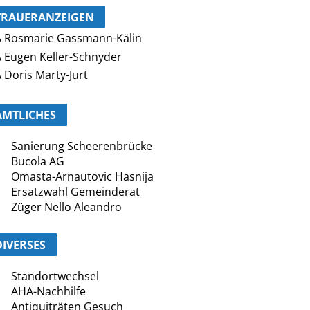
ug schleift Frau mit Kinderwagen
n Tschechien 45 Meter mit
7. August | 17:10