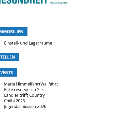
AUS DER WELT
2 Berner Feuerwehrleute im
allis ausgebildet
7. August | 17:17
ückreise-Stau vor dem Gotthard-
unnel auf der A2 Richtung
orden
7. August | 17:14