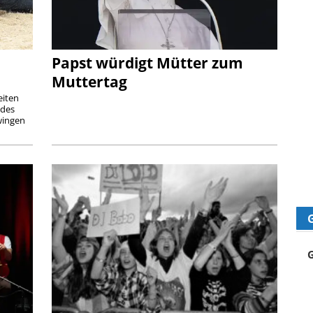
Papst würdigt Mütter zum
Muttertag
eiten
ndes
wingen