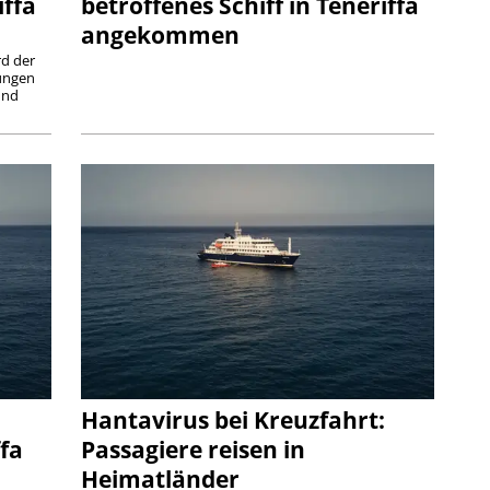
iffa
betroffenes Schiff in Teneriffa
angekommen
rd der
ungen
und
Hantavirus bei Kreuzfahrt:
ffa
Passagiere reisen in
Heimatländer