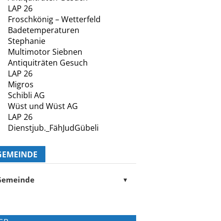
LAP 26
Froschkönig – Wetterfeld
Badetemperaturen
Stephanie
Multimotor Siebnen
Antiquiträten Gesuch
LAP 26
Migros
Schibli AG
Wüst und Wüst AG
LAP 26
Dienstjub._FähJudGübeli
GEMEINDE
Gemeinde
▼