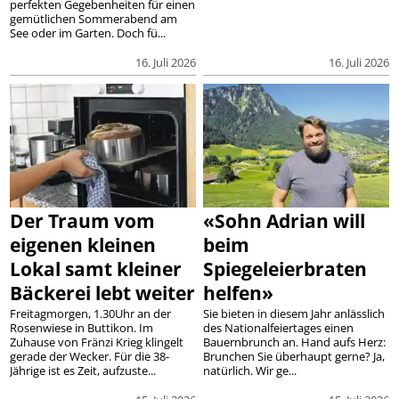
perfekten Gegebenheiten für einen
gemütlichen Sommerabend am
See oder im Garten. Doch fü...
16. Juli 2026
16. Juli 2026
Der Traum vom
«Sohn Adrian will
eigenen kleinen
beim
Lokal samt kleiner
Spiegeleierbraten
Bäckerei lebt weiter
helfen»
Freitagmorgen, 1.30Uhr an der
Sie bieten in diesem Jahr anlässlich
Rosenwiese in Buttikon. Im
des Nationalfeiertages einen
Zuhause von Fränzi Krieg klingelt
Bauernbrunch an. Hand aufs Herz:
gerade der Wecker. Für die 38-
Brunchen Sie überhaupt gerne? Ja,
Jährige ist es Zeit, aufzuste...
natürlich. Wir ge...