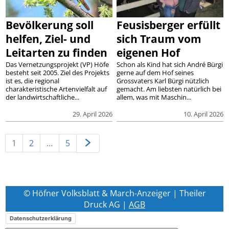
Bevölkerung soll
Feusisberger erfüllt
helfen, Ziel- und
sich Traum vom
Leitarten zu finden
eigenen Hof
Das Vernetzungsprojekt (VP) Höfe
Schon als Kind hat sich André Bürgi
besteht seit 2005. Ziel des Projekts
gerne auf dem Hof seines
ist es, die regional
Grossvaters Karl Bürgi nützlich
charakteristische Artenvielfalt auf
gemacht. Am liebsten natürlich bei
der landwirtschaftliche...
allem, was mit Maschin...
29. April 2026
10. April 2026
1
2
…
5
© Höfner Volksblatt & March-Anzeiger | Theiler
Druck AG |
AGB
Datenschutzerklärung