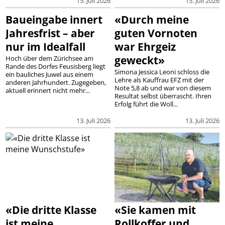
15. Juli 2026
15. Juli 2026
Baueingabe innert
«Durch meine
Jahresfrist – aber
guten Vornoten
nur im Idealfall
war Ehrgeiz
geweckt»
Hoch über dem Zürichsee am
Rande des Dorfes Feusisberg liegt
Simona Jessica Leoni schloss die
ein bauliches Juwel aus einem
Lehre als Kauffrau EFZ mit der
anderen Jahrhundert. Zugegeben,
Note 5,8 ab und war von diesem
aktuell erinnert nicht mehr...
Resultat selbst überrascht. Ihren
Erfolg führt die Woll...
13. Juli 2026
13. Juli 2026
«Die dritte Klasse
«Sie kamen mit
ist meine
Rollkoffer und